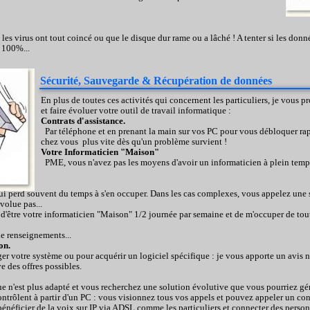
es virus ont tout coincé ou que le disque dur rame ou a lâché ! A tenter si les don
à 100%...
Sécurité, Sauvegarde & Récupération de données
En plus de toutes ces activités qui concernent les particuliers, je vous p
et faire évoluer votre outil de travail informatique :
Contrats d'assistance.
Par téléphone et en prenant la main sur vos PC pour vous débloquer rap
chez vous plus vite dès qu'un problème survient !
Votre Informaticien "Maison"
PME, vous n'avez pas les moyens d'avoir un informaticien à plein temp
ui perd souvent du temps à s'en occuper. Dans les cas complexes, vous appelez une s
volue pas...
 d'être votre informaticien "Maison" 1/2 journée par semaine et de m'occuper de tou
e renseignements...
on.
r votre système ou pour acquérir un logiciel spécifique : je vous apporte un avis n
e des offres possibles.
ue n'est plus adapté et vous recherchez une solution évolutive que vous pourriez g
ontrôlent à partir d'un PC : vous visionnez tous vos appels et pouvez appeler un con
éficier de la voix sur IP via ADSL comme les particuliers et connecter des personnes