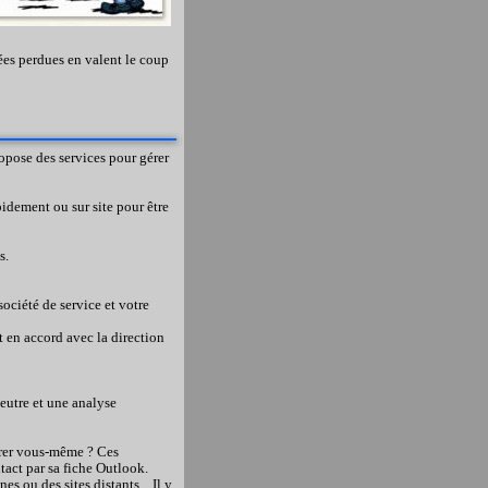
nées perdues en valent le coup
ropose des services pour gérer
idement ou sur site pour être
s.
ociété de service et votre
t en accord avec la direction
eutre et une analyse
érer vous-même ? Ces
tact par sa fiche Outlook.
 ou des sites distants... Il y