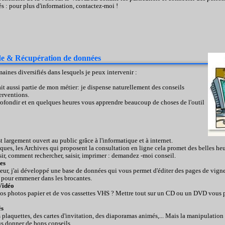
tés : pour plus d'information, contactez-moi !
de & Récupération de données
ines diversifiés dans lesquels je peux intervenir :
it aussi partie de mon métier: je dispense naturellement des conseils
erventions.
fondir et en quelques heures vous apprendre beaucoup de choses de l'outil
t largement ouvert au public grâce à l'informatique et à internet.
ques, les Archives qui proposent la consultation en ligne cela promet des belles heu
ir, comment rechercher, saisir, imprimer : demandez -moi conseil.
es
r, j'ai développé une base de données qui vous permet d'éditer des pages de vignet
éal pour emmener dans les brocantes.
Vidéo
 vos photos papier et de vos cassettes VHS ? Mettre tout sur un CD ou un DVD vous p
és
plaquettes, des cartes d'invitation, des diaporamas animés,... Mais la manipulation d
us donner de bons conseils.