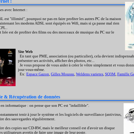
rnet !
es avec Internet :
est "illimité", pourquoi ne pas en faire profiter les autres PC de la maison
maintenant les modems ADSL sont équipés en Wifi, mais si ça passe mal rien
CPL..
t liée est de profiter des films ou des morceaux de musique du PC sur le
Site Web
En tant que PME, association (ou particulier), cela devient indispensabl
présenter ses activités, afficher des photos, etc...
Je vous propose de vous aider à créer le vôtre simplement et vous donner
jour vous-même.
Ex:
Espace Gazon
,
Gilles Moussu
,
Weldens varietes
,
SQ3M
,
Famille G
de & Récupération de données
 en informatique : on pense que son PC est "infaillible".
nstamment tenir à jour le système et les logiciels de surveillance (antivirus,
faire des sauvegardes régulièrement.
re des copies sur CD-RW, mais le meilleur conseil est d'avoir un disque
s utilisateurs avertis de faire une image de leur poste.