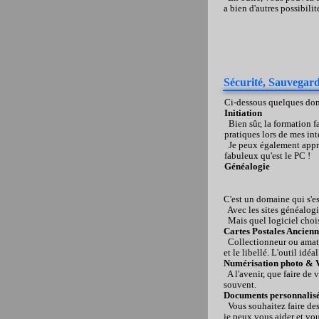
a bien d'autres possibili
Sécurité, Sauvegar
Ci-dessous quelques doma
Initiation
Bien sûr, la formation fa
pratiques lors de mes int
Je peux également appro
fabuleux qu'est le PC !
Généalogie
C'est un domaine qui s'es
Avec les sites généalogi
Mais quel logiciel chois
Cartes Postales Ancienn
Collectionneur ou amateu
et le libellé. L'outil id
Numérisation photo & 
A l'avenir, que faire de
souvent.
Documents personnalis
Vous souhaitez faire des 
je peux vous aider et vo