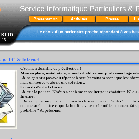
Service Informatique Particuliers & 
Présentation
Activités
Presse
Li
Le choix d'un partenaire proche répondant à vos bes
RPID
7.95
nage PC & Internet
C'est mon domaine de prédilection !
Mise en place, installation, conseils d'utilisation, problèmes logiciel
Je ne garantis pas avoir réponse à tout (certains pensent que les infor
mais on trouve toujours une solution...
Conseils d'achat et vente
Je suis là pour ça. N'hésitez pas à me consulter pour choisir un PC ou
Internet
Rien de plus simple que de brancher le modem et de "surfer"... en théo
comme sur la notice et que la hot-line vous embrouille, comment faire p
problème ? Appelez-moi !