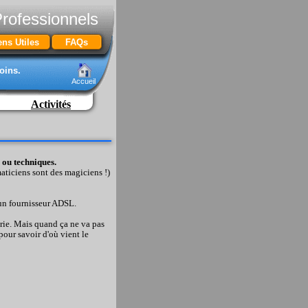
Professionnels
ens Utiles
FAQs
oins.
Accueil
Activités
s ou techniques.
maticiens sont des magiciens !)
 un fournisseur ADSL.
rie. Mais quand ça ne va pas
our savoir d'où vient le