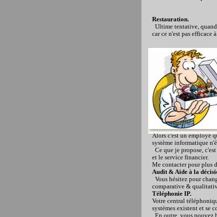
Restauration.
Ultime tentative, quand l
car ce n'est pas efficace 
Alors c'est un employé q
système informatique n'é
Ce que je propose, c'est
et le service financier.
Me contacter pour plus d
Audit & Aide à la décisi
Vous hésitez pour change
comparative & qualitativ
Téléphonie IP.
Votre central téléphoniq
systèmes existent et se c
En outre, vous pouvez bén