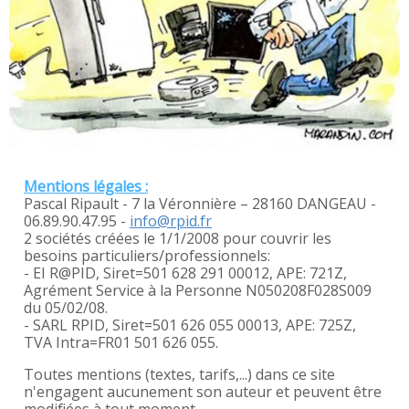
Mentions légales :
Pascal Ripault - 7 la Véronnière – 28160 DANGEAU -
06.89.90.47.95 -
info@rpid.fr
2 sociétés créées le 1/1/2008 pour couvrir les
besoins particuliers/professionnels:
- EI R@PID, Siret=501 628 291 00012, APE: 721Z,
Agrément Service à la Personne N050208F028S009
du 05/02/08.
- SARL RPID, Siret=501 626 055 00013, APE: 725Z,
TVA Intra=FR01 501 626 055.
Toutes mentions (textes, tarifs,...) dans ce site
n'engagent aucunement son auteur et peuvent être